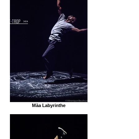
re-trop >>>
Màa Labyrinthe