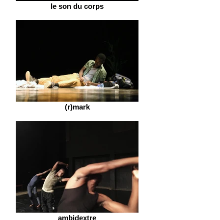
le son du corps
(r)mark
ambidextre