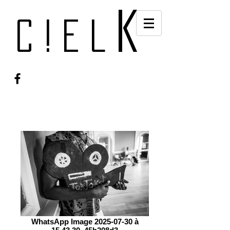
k
c!el
WhatsApp Image 2025-07-30 à