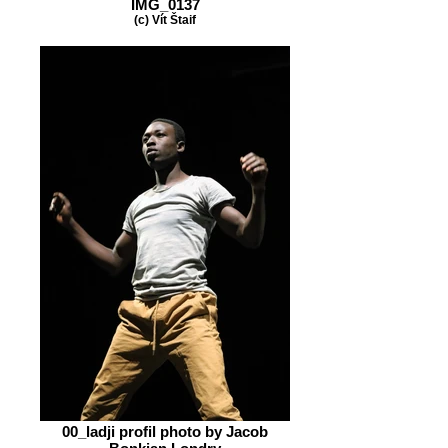
IMG_0137
(c) Vít Štaif
00_ladji profil photo by Jacob