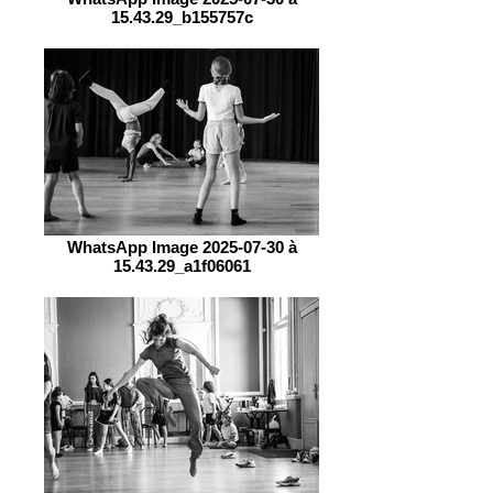
15.43.29_b155757c
WhatsApp Image 2025-07-30 à
15.43.29_a1f06061