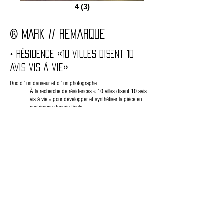
4 (3)
® MARK // Remarque
+ Résidence «10 villes disent 10
avis vis à vie»
Duo d´un danseur et d´un photographe
À la recherche de résidences « 10 villes disent 10 avis
vis à vie » pour développer et synthétiser la pièce en
conférence dansée finale
2016 – Création au festival International de Danse de
Ouagadougou
Chorégraphe-interprète : Ladji Kone
Set design: Michaela Solnická
Son: remix par Ciel K
… branding? Stylé, rapide, bon marché et hors de
contrôle ...? ®mark / Remarque est une performance,
mais il est proche d'être un sondage de
consommation, une étude de satisfaction de nos
besoins. Ladji Kone recherche des réponses dans un
sac rempli de produits à la mode, puis ...
Avec ®mark / Remarque, Ladji Kone provoque, il