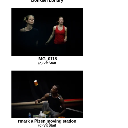
Bonkian Londry
IMG_0118
(c) Vít Štaif
rmark a Plzen moving station
(c) Vít Štaif