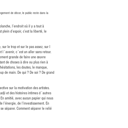
gement de décor, le public reste dans la
anche, l’endroit où il y a tout à
plein d’espoir, c’est la liberté, le
 sur le trop et sur le pas assez, sur l
 l´avenir, c´est un aller sans retour.
llement grande de faire une œuvre
ant de choses à dire ou plus rien à
 hésitations, les doutes, le manque,
oup de main. De qui ? De soi ? De grand
tive sur la motivation des artistes.
adji et des histoires intimes d´autres
, En amitié, avec aucun papier qui nous
e l’énergie, de l’investissement. En
e se séparer. Comment séparer le relié