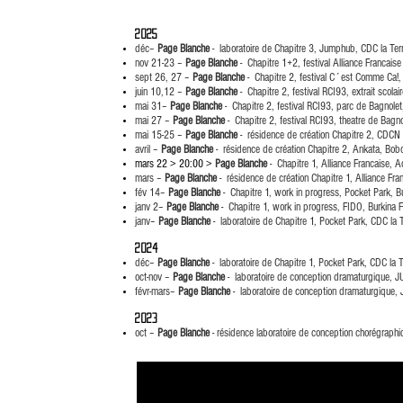
2025
déc–
Page Blanche
-
laboratoire de Chapitre 3, Jumphub, CDC la Term
nov 21-23
–
Page Blanche
- Chapitre 1+2, festival Alliance Francais
sept 26, 27 –
Page Blanche
- Chapitre 2, festival C´est Comme Ca!
juin 10,12 –
Page Blanche
- Chapitre 2, festival RCI93, extrait scolair
mai 31–
Page Blanche
- Chapitre 2, festival RCI93, parc de Bagnolet
mai 27 –
Page Blanche
- Chapitre 2, festival RCI93, theatre de Bagno
mai 15-25 –
Page Blanche
-
résidence de création Chapitre 2, CDCN
avril –
Page Blanche
-
résidence de création Chapitre 2, Ankata, Bob
mars 22 > 20:00 >
Page Blanche
-
Chapitre 1, Alliance Francaise, 
mars –
Page Blanche
-
résidence de création Chapitre 1, Alliance Fr
fév 14–
Page Blanche
-
Chapitre 1, work in progress, Pocket Park
, B
janv 2–
Page Blanche
-
Chapitre 1, work in progress, FIDO, Burkina 
janv–
Page Blanche
-
laboratoire de Chapitre 1, Pocket Park, CDC la T
2024
déc–
Page Blanche
-
laboratoire de Chapitre 1, Pocket Park, CDC la T
oct-nov –
Page Blanche
- laboratoire de conception dramaturgique,
févr-mars–
Page Blanche
-
laboratoire de conception dramaturgique
2023
oct –
Page Blanche
- résidence laboratoire de conception chorégrap