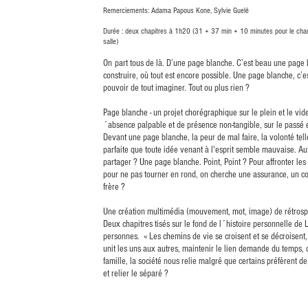
Remerciements: Adama Papous Kone, Sylvie Guelé
Durée : deux chapitres à 1h20 (31 + 37 min + 10 minutes pour le chan
salle)
On
part tous de là. D’une page blanche. C’est beau une page bl
construire, où tout est encore possible. Une page blanche, c’est 
pouvoir de tout imaginer. Tout ou plus rien ?
Page blanche - un projet chorégraphique sur le plein et le vide,
´absence palpable et de présence non-tangible, sur le passé et
Devant une page blanche, la peur de mal faire, la volonté te
parfaite que toute idée venant à l'esprit semble mauvaise. Aut
partager ? Une page blanche. Point, Point ? Pour affronter les
pour ne pas tourner en rond, on cherche une assurance, un c
frère ?
Une création multimédia (mouvement, mot, image) de rétrospec
Deux chapitres tisés sur le fond de l´histoire personnelle de L
personnes. « Les chemins de vie se croisent et se décroisent
unit les uns aux autres, maintenir le lien demande du temps, d
famille, la société nous relie malgré que certains préfèrent d
et relier le séparé ?