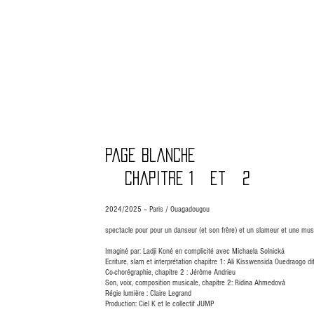
Ciel K
C OMPAGNIE
C REATIONS
page blanche
chapitre 1 et 2
2024/2025 – Paris / Ouagadougou
spectacle pour pour un danseur (et son frère) et un slameur et une mus
Imaginé par: Ladji Koné en complicité avec
Michaela Solnická
Ecriture, slam et interprétation chapitre 1: Ali Kisswensida Ouedraogo di
Co-chorégraphie, chapitre 2 : Jérôme Andrieu
Son, voix, composition musicale, chapitre 2: Ridina Ahmedová
Régie lumière : Claire Legrand
Production: Ciel K et le collectif JUMP