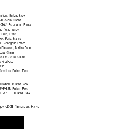
itiere, Burkina Faso
e de Accra, Ghana
, CDCN Echangeur, France
e, Paris, France
, Paris, France
let, Paris, France
 l´Echangeur, France
o Dioulasso, Burkina Faso
Accra, Ghana
ancaise, Accra, Ghana
urkina Faso
Faso
ermitiere, Burkina Faso
ermitiere, Burkina Faso
 JUMPHUB, Burkina Faso
, JUMPHUB, Burkina Faso
hique, CDCN l´Echangeur, France