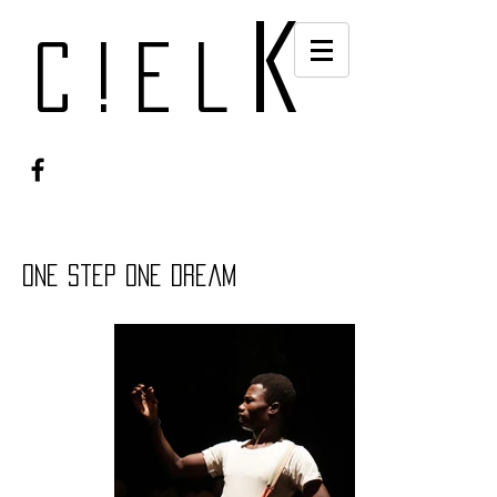
k
c!el
one step one dream