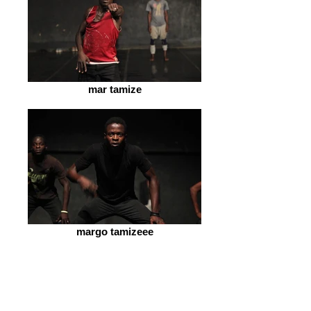
mar tamize
margo tamizeee
charlemangne
tchapratt