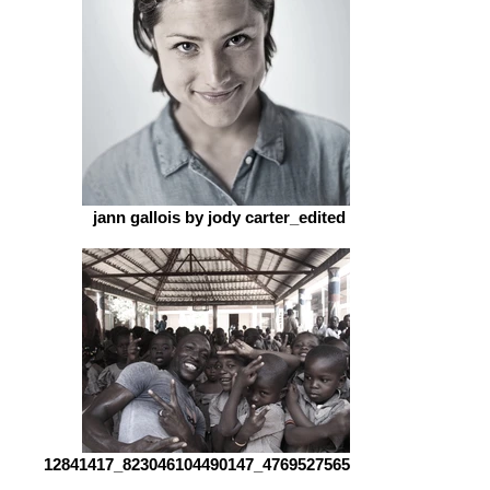
jann gallois by jody carter_edited
12841417_823046104490147_476952756596425