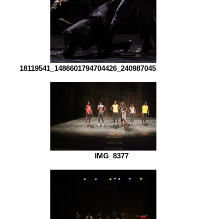
18119541_1486601794704426_2409870453018351206_n
IMG_8377