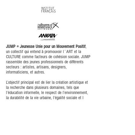
JUMP = Jeunesse Unie pour un Mouvement Positif
,
un collectif qui entend à promouvoir l´ART et la
CULTURE comme facteurs de cohésion sociale. JUMP
rassemble des jeunes professionnels de différents
secteurs : artistes, artisans, designers,
informaticiens, et autres.
L’objectif principal est de lier la création artistique et
la recherche dans plusieurs domaines, tels que
l’éducation informelle, le respect de l’environnement,
la durabilité de la vie urbaine, l’égalité sociale et l
´émancipation, la démocratie, la paix et la stabilité.
Les pratiques et activités artistiques et culturelles de
JUMP constituent un puissant vecteur d'intégration
sociale et d'encouragement à l'entrepreneuriat
culturel. La culture est comprise comme un élément
essentiel du dialogue et de la
compréhension
mutuelle
.