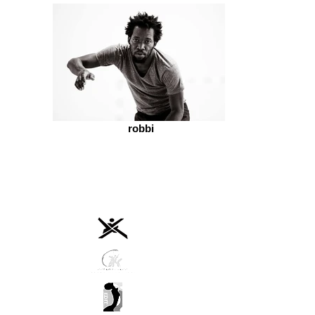
robbi
marion