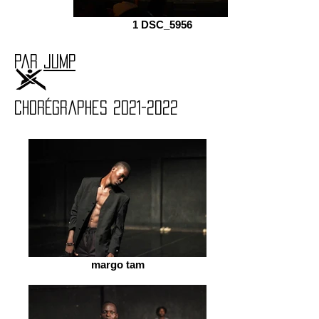
1 DSC_5956
par
JUMP
chorégraphes
2021-2022
margo tam